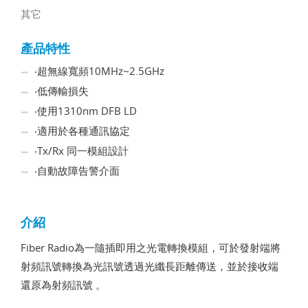
其它
產品特性
‧超無線寬頻10MHz~2.5GHz
‧低傳輸損失
‧使用1310nm DFB LD
‧適用於各種通訊協定
‧Tx/Rx 同一模組設計
‧自動故障告警介面
介紹
Fiber Radio為一隨插即用之光電轉換模組，可於發射端將
射頻訊號轉換為光訊號透過光纖長距離傳送，並於接收端
還原為射頻訊號 。