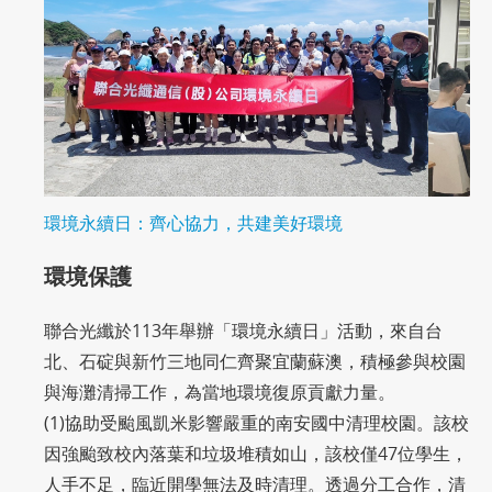
環境永續日：齊心協力，共建美好環境
環境保護
聯合光纖於113年舉辦「環境永續日」活動，來自台
北、石碇與新竹三地同仁齊聚宜蘭蘇澳，積極參與校園
與海灘清掃工作，為當地環境復原貢獻力量。
(1)協助受颱風凱米影響嚴重的南安國中清理校園。該校
因強颱致校內落葉和垃圾堆積如山，該校僅47位學生，
人手不足，臨近開學無法及時清理。透過分工合作，清