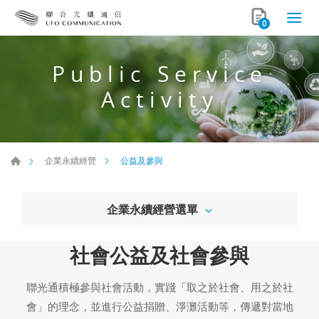
0
Public Service
Activity
公益及參與
企業永續經營
企業永續經營選單
社會公益及社會參與
聯光通積極參與社會活動，實踐「取之於社會、用之於社
會」的理念，並進行公益捐贈、淨灘活動等，傳遞對當地