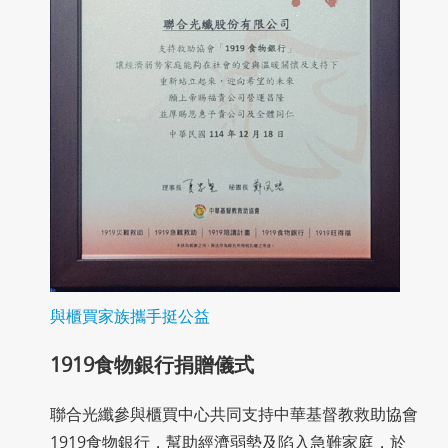
與櫃買家族攜手挺公益
1919食物銀行捐贈儀式
聯合光纖參與櫃買中心共同支持中華基督教救助協會
1919食物銀行，幫助經濟弱勢及陷入急難家庭，於