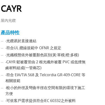
CAYR
屋內光纜
產品特性
‧光纜易於直接連結
‧符合UL 纜線規範中 OFNR 之規定
‧光纖模態依外被覆顏色區別(黃:單模;橙:多模)
‧CAYR 鬆被覆管由 2 根光纖外被覆 PVC 或低煙無
鹵材料組成(一管兩芯)
‧符合 EIA/TIA 568 及 Telcordia GR-409-CORE 等
相關規範
‧較小的外徑及彎曲半徑在空間有限的環境下施工
方便
‧可依客戶需求提供符合IEC 60332之外被料