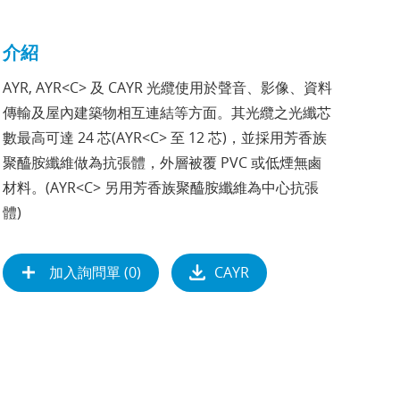
介紹
AYR, AYR<C> 及 CAYR 光纜使用於聲音、影像、資料
傳輸及屋內建築物相互連結等方面。其光纜之光纖芯
數最高可達 24 芯(AYR<C> 至 12 芯)，並採用芳香族
聚醯胺纖維做為抗張體，外層被覆 PVC 或低煙無鹵
材料。(AYR<C> 另用芳香族聚醯胺纖維為中心抗張
體)
加入詢問單 (
0
)
CAYR