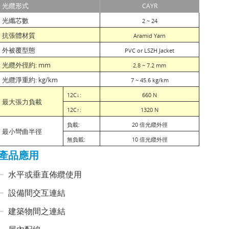
光纜形式
CAYR
光纖芯數
2 ~ 24
抗張體材質
Aramid Yarn
外被覆型態
PVC or LSZH Jacket
光纜外徑約: mm
2.8 ~ 7.2 mm
光纜淨重約: kg/km
7 ~ 45.6 kg/km
12C
↓:
660 N
最大張力負載
12C
↑:
1320 N
負載:
20
倍光纜外徑
最小彎曲半徑
無負載:
10
倍光纜外徑
產品應用
水平或垂直佈纜使用
設備間交互連結
建築物間之連結